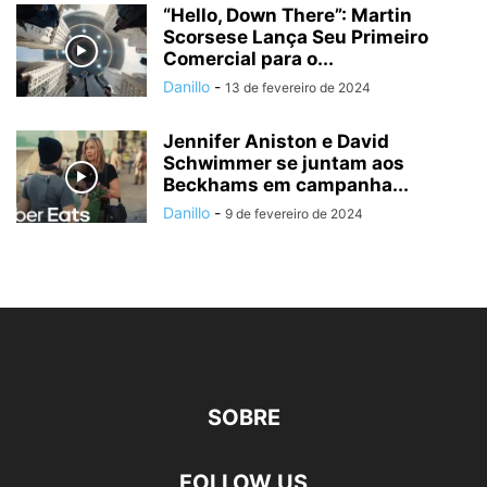
“Hello, Down There”: Martin
Scorsese Lança Seu Primeiro
Comercial para o...
Danillo
-
13 de fevereiro de 2024
Jennifer Aniston e David
Schwimmer se juntam aos
Beckhams em campanha...
Danillo
-
9 de fevereiro de 2024
SOBRE
FOLLOW US