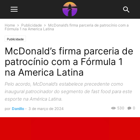
Home
Publicidade
McDonald’s firma parceria de patrocínio com a
Fórmula 1 na America Latina
Publicidade
McDonald’s firma parceria de
patrocínio com a Fórmula 1
na America Latina
Pelo acordo, McDonald’s estabelece precedente como
inaugural patrocinador do segmento de fast food para este
esporte na América Latina.
530
0
por
Danillo
-
3 de março de 2024