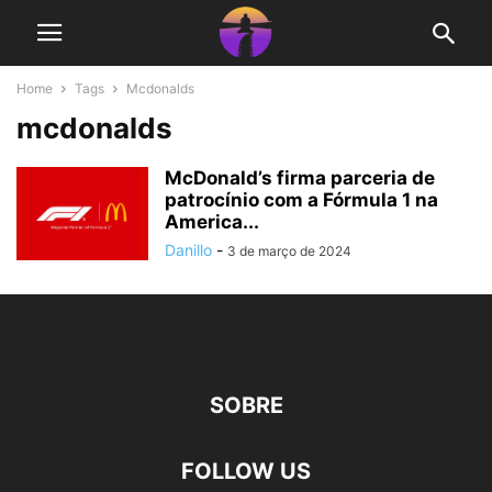
Home
Tags
Mcdonalds
mcdonalds
McDonald’s firma parceria de
patrocínio com a Fórmula 1 na
America...
Danillo
-
3 de março de 2024
SOBRE
FOLLOW US