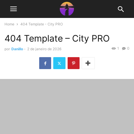
Home
404 Template - City PRO
404 Template – City PRO
1
0
por
Danillo
-
2 de janeiro de 2026